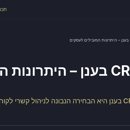
תכונ
מערכת CRM בענן – היתרונו