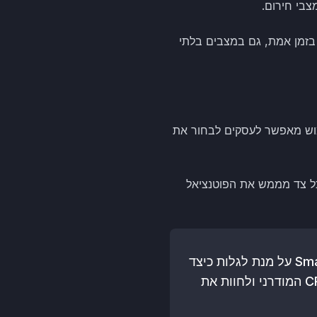
צבי חירום.
 בזמן אמת, גם במצבים בלתי
פי שימוש מאפשר לעסקים לבחור את
 כל צד מממש את הפוטנציאל
כעת, כשהבנתם את יתרונות מערכת CRM בענן, אתם מוזמנים לפנות ל-SmartSale CRM על מנת לגלות כיצד
הפתרונות שלנו יכולים להוביל את העסק שלכם להצלחה. בואו לחקור את עולם ה-CRM המודרני ולחוות את