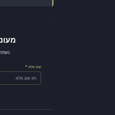
מעוניי
נשמח לתאם א
שם מלא *