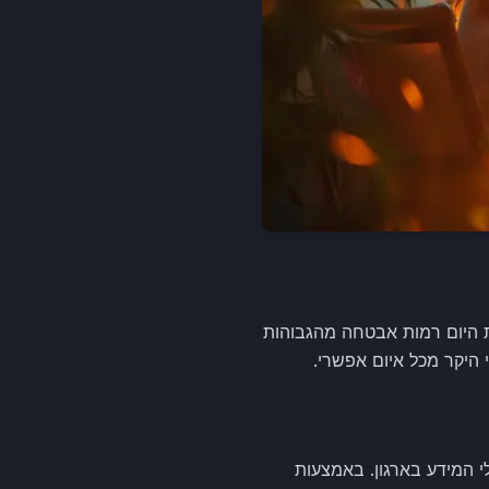
עסקים רבים ממעבר לענן, אך מערכות CRM בענן מספקות היום רמות אבטחה מהגבוהות
 היקר מכל איום אפשרי.
ון מלאה למנהלי המידע בארגון. באמצעות