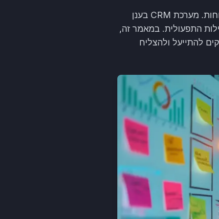
בעידן הדיגיטלי של היום, עסקים עומדים בפני אתגרים חדשים ומורכבים בניהול קשרי לקוחות. מערכת CRM בענן
לות התפעולית. במאמר זה,
הן מסייעות לעסקים להתייעל ולהצליח