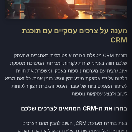
מענה על צרכים עסקיים עם תוכנת
CRM
תוכנת CRM מטפלת בצורה אופטימלית באתגרים שהעסק
שלכם חווה בענייני שירות לקוחות ומכירות. המערכת מספקת
אינטגרציה עם מערכות נוספות בעסק, ומשפרת את חווית
הלקוח על ידי אספקת מידע זמין ונגיש בזמן אמת. כל זאת מביא
לשיפור האפקטיביות של עובדי העסק והגברת רצון הלקוחות
לשוב ולבצע עסקאות נוספות.
בחרו את ה-CRM המתאים לצרכים שלכם
בעת בחירת מערכת CRM, חשוב להבין מהם הצרכים
הייחודיים של העסק שלכם. עליכם לשקול את גודל העסק,