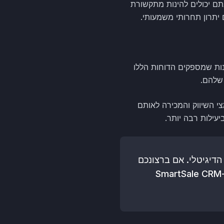
גם הצרכים שלכם לניהול לקוחות גדלים. בעזרת מערכת CRM בענן, אתם יכולים להינות מתקשורת
ם יתרון תחרותי משמעותי.
ובנות שמספקים הדוחות הללו
שלהם.
י השיווק והמכירה לאותם
עילות רבה יותר.
ידן הדיגיטלי. אם ברצונכם
לשדרג את ניהול הלקוחות שלכם ולקדם את העסק, אנו מזמינים אתכם לפנות אלינו ב-SmartSale CRM