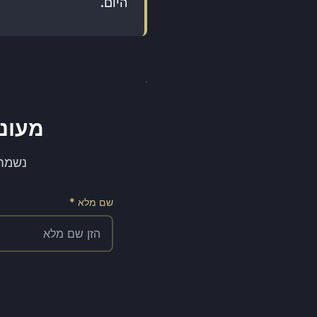
היום.
מעוניי
נשמח לתאם א
שם מלא *