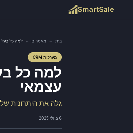
SmartSale
בית
←
מאמרים
←
למה כל בעל עסק צריך CRM 
מערכות CRM
עצמאי
גלה את היתרונות של מערכת CRM בעסק קטן ו
8 ביולי 2025