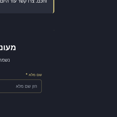
וחכם. צרו קשר עוד היום
מעוניי
נשמח לתאם א
שם מלא *