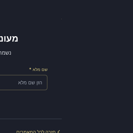
מעוניי
נשמח לתאם א
שם מלא *
חזרה לכל המאמרים